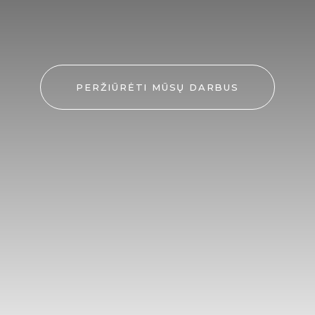
PERŽIŪRĖTI MŪSŲ DARBUS