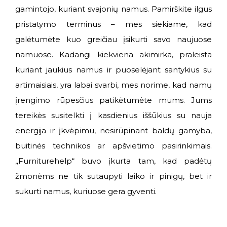
gamintojo, kuriant svajonių namus. Pamirškite ilgus
pristatymo terminus – mes siekiame, kad
galėtumėte kuo greičiau įsikurti savo naujuose
namuose. Kadangi kiekviena akimirka, praleista
kuriant jaukius namus ir puoselėjant santykius su
artimaisiais, yra labai svarbi, mes norime, kad namų
įrengimo rūpesčius patikėtumėte mums. Jums
tereikės susitelkti į kasdienius iššūkius su nauja
energija ir įkvėpimu, nesirūpinant baldų gamyba,
buitinės technikos ar apšvietimo pasirinkimais.
„Furniturehelp“ buvo įkurta tam, kad padėtų
žmonėms ne tik sutaupyti laiko ir pinigų, bet ir
sukurti namus, kuriuose gera gyventi.