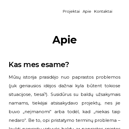
Projektai
Apie
Kontaktai
Apie
Kas mes esame?
Mūsų istorija prasidėjo nuo paprastos problemos
(juk geriausios idėjos dažnai kyla būtent tokiose
situacijose, tiesa?). Susidūrus su baldų užsakymais
namams, tiekėjai atsisakydavo projektų, nes jie
buvo „neįmanomi“ arba todėl, kad „niekas taip
nedaro“. Be to, opi pristatymo terminų problema –
laukti paprastų virtuvės baldų ar paprastos spintos