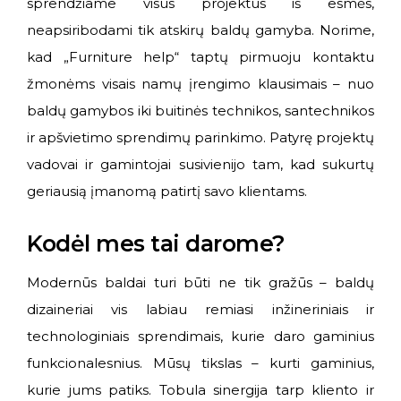
sprendžiame visus projektus iš esmės,
neapsiribodami tik atskirų baldų gamyba. Norime,
kad „Furniture help“ taptų pirmuoju kontaktu
žmonėms visais namų įrengimo klausimais – nuo
baldų gamybos iki buitinės technikos, santechnikos
ir apšvietimo sprendimų parinkimo. Patyrę projektų
vadovai ir gamintojai susivienijo tam, kad sukurtų
geriausią įmanomą patirtį savo klientams.
Kodėl mes tai darome?
Modernūs baldai turi būti ne tik gražūs – baldų
dizaineriai vis labiau remiasi inžineriniais ir
technologiniais sprendimais, kurie daro gaminius
funkcionalesnius. Mūsų tikslas – kurti gaminius,
kurie jums patiks. Tobula sinergija tarp kliento ir