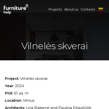
Projects
About us
Contacts
Vilnelės skverai
Project:
Vilnelės skverai
Year:
2024
Plot:
61 sq. m
Location:
Vilnius
Architects:
Lina Bakienė and Paulina Eitavičiūtė